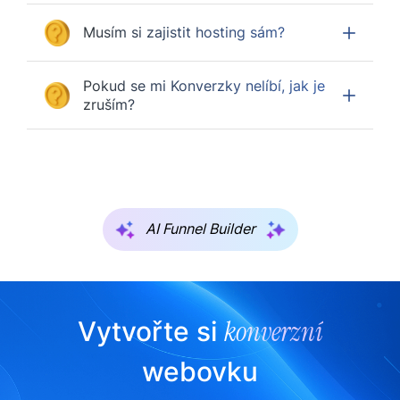
Musím si zajistit hosting sám?
Pokud se mi Konverzky nelíbí, jak je
zruším?
AI Funnel Builder
konverzní
Vytvořte si
webovku