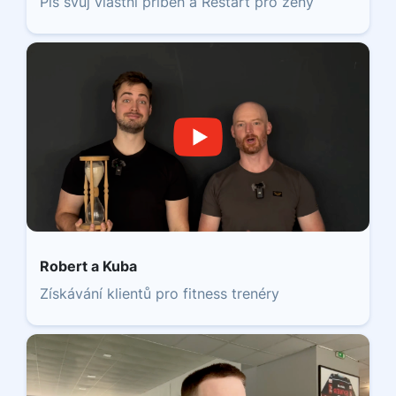
Piš svůj vlastní příběh a Restart pro ženy
Robert a Kuba
Získávání klientů pro fitness trenéry