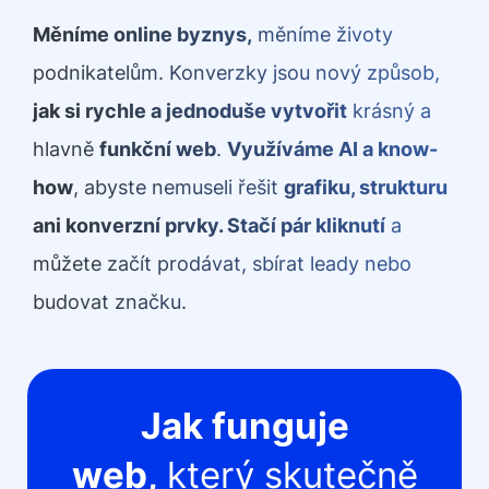
Měníme online byznys,
měníme životy
podnikatelům. Konverzky jsou nový způsob,
jak si rychle a jednoduše vytvořit
krásný a
hlavně
funkční web
.
Využíváme AI a know-
how
, abyste nemuseli řešit
grafiku, strukturu
ani konverzní prvky. Stačí pár kliknutí
a
můžete začít prodávat, sbírat leady nebo
budovat značku.
Jak funguje
web,
který skutečně