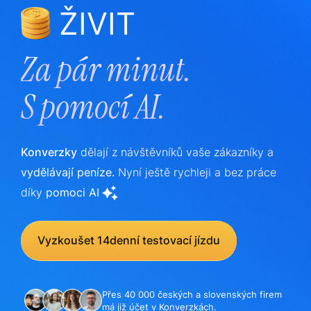
ŽIVIT
Za pár minut.
S
pomocí AI.
Konverzky
dělají z návštěvníků vaše zákazníky a
vydělávají peníze.
Nyní ještě rychleji a bez práce
díky
pomoci AI
Vyzkoušet 14denní testovací jízdu
Přes 40 000 českých a slovenských firem
má již účet v Konverzkách.