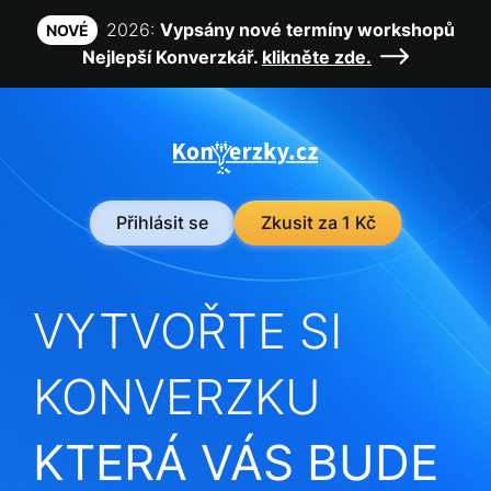
2026:
Vypsány nové termíny workshopů
NOVÉ
Nejlepší Konverzkář.
klikněte zde.
Přihlásit se
Zkusit za 1 Kč
VYTVOŘTE SI
KONVERZKU
KTERÁ VÁS BUDE