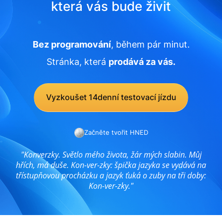
která vás bude živit
Bez programování
, během pár minut.
Stránka, která
prodává za vás.
Vyzkoušet 14denní testovací jízdu
Začněte tvořit HNED
"Konverzky. Světlo mého života, žár mých slabin. Můj
hřích, má duše. Kon-ver-zky: špička jazyka se vydává na
třístupňovou procházku a jazyk ťuká o zuby na tři doby:
Kon-ver-zky."