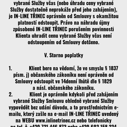
vybrané Služby včas (nebo úhradu ceny vybrané
Služby dostatečně neprokáže před jeho zahájením),
je IN-LINE TŘINEC oprávněn od Smlouvy s okamžitou
platností odstoupit. Právo na náhradu újmy
způsobené IN-LINE TŘINEC porušením povinnosti
Klienta uhradit cenu vybrané Služby včas není
odstoupením od Smlouvy dotčeno.
V. Storno poplatky
1. Klient bere na vědomí, že ve smyslu § 1837
písm. j) občanského zákoníku není oprávněn od
Smlouvy odstoupit ve 14denní lhůtě dle § 1829
a násl. občanského zákoníku.
2. Klient je oprávněn kdykoli před zahájením
vybrané Služby Smlouvu ohledně vybrané Služby
vypovědět bez udání důvodu, a to prostřednictvím e-
mailu, který zašle na e-mail IN-LINE TŘINEC uvedený
na WEBU www.inlinetrinec.cz nebo telefonicky
na tel. č. +420 721 446 873 nebo +420 603 158 234