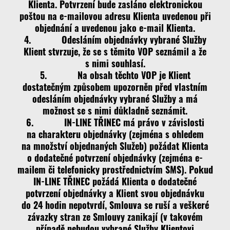
Klienta. Potvrzení bude zasláno elektronickou
poštou na e-mailovou adresu Klienta uvedenou při
objednání a uvedenou jako e-mail Klienta.
4. Odesláním objednávky vybrané Služby
Klient stvrzuje, že se s těmito VOP seznámil a že
s nimi souhlasí.
5. Na obsah těchto VOP je Klient
dostatečným způsobem upozorněn před vlastním
odesláním objednávky vybrané Služby a má
možnost se s nimi důkladně seznámit.
6. IN-LINE TŘINEC má právo v závislosti
na charakteru objednávky (zejména s ohledem
na množství objednaných Služeb) požádat Klienta
o dodatečné potvrzení objednávky (zejména e-
mailem či telefonicky prostřednictvím SMS). Pokud
IN-LINE TŘINEC požádá Klienta o dodatečné
potvrzení objednávky a Klient svou objednávku
do 24 hodin nepotvrdí, Smlouva se ruší a veškeré
závazky stran ze Smlouvy zanikají (v takovém
případě nebudou vybrané Služby Klientovi