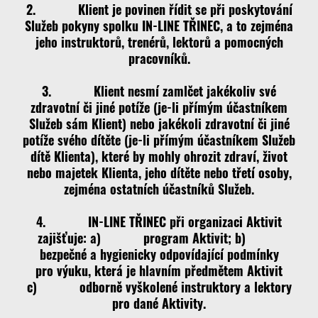
2. Klient je povinen řídit se při poskytování
Služeb pokyny spolku IN-LINE TŘINEC, a to zejména
jeho instruktorů, trenérů, lektorů a pomocných
pracovníků.
3. Klient nesmí zamlčet jakékoliv své
zdravotní či jiné potíže (je-li přímým účastníkem
Služeb sám Klient) nebo jakékoli zdravotní či jiné
potíže svého dítěte (je-li přímým účastníkem Služeb
dítě Klienta), které by mohly ohrozit zdraví, život
nebo majetek Klienta, jeho dítěte nebo třetí osoby,
zejména ostatních účastníků Služeb.
4. IN-LINE TŘINEC při organizaci Aktivit
zajišťuje: a) program Aktivit; b)
bezpečné a hygienicky odpovídající podmínky
pro výuku, která je hlavním předmětem Aktivit
c) odborně vyškolené instruktory a lektory
pro dané Aktivity.