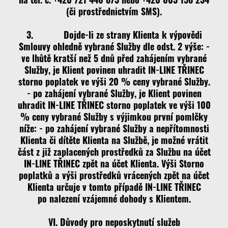
(či prostřednictvím SMS).
3. Dojde-li ze strany Klienta k výpovědi
Smlouvy ohledně vybrané Služby dle odst. 2 výše: -
ve lhůtě kratší než 5 dnů před zahájením vybrané
Služby, je Klient povinen uhradit IN-LINE TŘINEC
storno poplatek ve výši 20 % ceny vybrané Služby.
- po zahájení vybrané Služby, je Klient povinen
uhradit IN-LINE TŘINEC storno poplatek ve výši 100
% ceny vybrané Služby s výjimkou první pomlčky
níže: - po zahájení vybrané Služby a nepřítomnosti
Klienta či dítěte Klienta na Službě, je možné vrátit
část z již zaplacených prostředků za Službu na účet
IN-LINE TŘINEC zpět na účet Klienta. Výši Storno
poplatků a výši prostředků vrácených zpět na účet
Klienta určuje v tomto případě IN-LINE TŘINEC
po nalezení vzájemné dohody s Klientem.
VI. Důvody pro neposkytnutí služeb