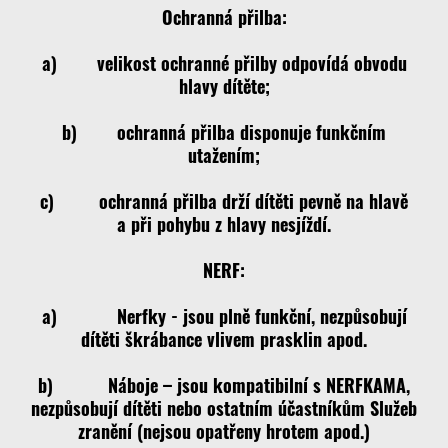
Ochranná přilba:
a) velikost ochranné přilby odpovídá obvodu
hlavy dítěte;
b) ochranná přilba disponuje funkčním
utažením;
c) ochranná přilba drží dítěti pevně na hlavě
a při pohybu z hlavy nesjíždí.
NERF:
a) Nerfky - jsou plně funkční, nezpůsobují
dítěti škrábance vlivem prasklin apod.
b) Náboje – jsou kompatibilní s NERFKAMA,
nezpůsobují dítěti nebo ostatním účastníkům Služeb
zranění (nejsou opatřeny hrotem apod.)