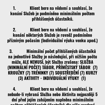
1. Klient bere na vědomí a souhlasí, že
konání Služeb je podmíněno minimálním počtem
přihlášených účastníků.
2. Klient bere na vědomí a souhlasí, že
konání některých Služeb je rovněž podmíněno
příznivým počasím (Individuální výuka venku apod.)
3. Minimální počet přihlášených účastníků
na jednotlivé Služby je následující, při nižším počtu
může, ALE NEMUSÍ, být Služba zrušena: SLUŽBA
(MINIMÁLNÍ POČET) TÁBOR, PŘÍMĚSTSKÝ TÁBOR (7)
KROUŽKY (7) TRÉNINKY (7) SOUSTŘEDĚNÍ (7) KURZY
(3) AKTIVITY - INDIVIDUÁLNÍ VÝUKY (1)
4. Klient bere na vědomí a souhlasí, že
nebude-li vybraná Služba nebo Aktivita nejpozději 5
dní před jejím zahájením naplněna minimálním