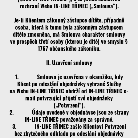
rozhraní Webu IN-LINE TŘINEC („Smlouva“).
Je-li Klientem zákonný zástupce dítěte, případně
osoba, která k tomu byla zákonným zástupcem
dítěte zmocněna, má Smlouva charakter smlouvy
ve prospěch třetí osoby (kterou je dítě) ve smyslu §
1767 občanského zákoníku.
II. Uzavření smlouvy
1. Smlouva je uzavřena v okamžiku, kdy
Klient po odeslání objednávky vybrané Služby
na Webu IN-LINE TŘINEC obdrží od IN-LINE TŘINEC e-
mail potvrzující přijetí své objednávky
(„Potvrzení“).
2. Údaje uvedené v objednávce jsou ze strany
IN-LINE TŘINEC považovány za správné.
3. IN-LINE TŘINEC zašle Klientovi Potvrzení
bez zbytečného odkladu po odeslání objednávky