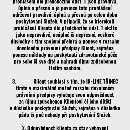
prohlášení dle předchozího odst. 1 jsou pravdivá,
úplná a přesná a je povinen tato prohlášení
udržovat pravdivá, úplná a přesná po celou dobu
poskytování Služeb. V případě, že se kterékoli
prohlášení Klienta dle předchozího odst. 1 ukáže
jako nepravdivé, neúplné či nepřesné, veškeré
důsledky s tím spojené přebírá a ponese v rozsahu
dovoleném právními předpisy Klient, zejména
ponese náklady na poskytnutí zdravotnické péče
pro sebe či své dítě a nahradí újmu způsobenou
třetím osobám.
3. Klient souhlasí s tím, že IN-LINE TŘINEC
tímto v maximálně možné rozsahu dovoleném
právními předpisy vylučuje svou odpovědnost
za újmu způsobenou Klientovi či jeho dítěti
v důsledku poskytování Služeb, zejména v důsledku
pádu či jiné nehody při poskytování Služeb.
X. Odpovědnost klienta za stav vybavení