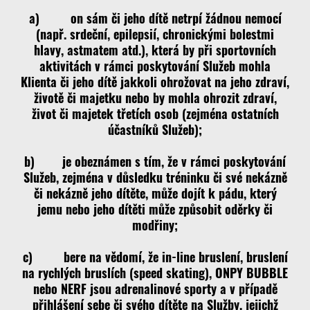
a) on sám či jeho dítě netrpí žádnou nemocí
(např. srdeční, epilepsií, chronickými bolestmi
hlavy, astmatem atd.), která by při sportovních
aktivitách v rámci poskytování Služeb mohla
Klienta či jeho dítě jakkoli ohrožovat na jeho zdraví,
životě či majetku nebo by mohla ohrozit zdraví,
život či majetek třetích osob (zejména ostatních
účastníků Služeb);
b) je obeznámen s tím, že v rámci poskytování
Služeb, zejména v důsledku tréninku či své nekázně
či nekázně jeho dítěte, může dojít k pádu, který
jemu nebo jeho dítěti může způsobit oděrky či
modřiny;
c) bere na vědomí, že in-line bruslení, bruslení
na rychlých bruslích (speed skating), ONPY BUBBLE
nebo NERF jsou adrenalinové sporty a v případě
přihlášení sebe či svého dítěte na Služby, jejichž