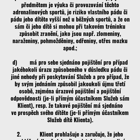
předmětem je výuka či provozování těchto
adrenalinových sportů, je riziko vlastního pádu či
pádu jeho dítěte vyšší než u běžných sportů, a že on
sám či jeho dítě si mohou při takovém tréninku
způsobit zranění, jako jsou např. zlomeniny,
naraženiny, pohmožděniny, odřeniny, otřes mozku
apod.;
d) má pro sebe sjednáno pojištění pro případ
jakéhokoli úrazu způsobeného v důsledku pádu či
jiné nehody při poskytování Služeb a pro případ, že
by svým jednáním způsobil jakoukoli újmu třetí
osobě, zejména úrazové pojištění a pojištění
odpovědnosti (je-li přímým účastníkem Služeb sám
Klient), resp. že takové pojištění má sjednáno
ve prospěch svého dítěte (je-li přímým účastníkem
Služeb dítě Klienta).
2. Klient prohlašuje a zaručuje, že jeho