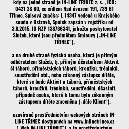
kdy na jedné straně je IN-LINE TŘINEC z. s. , IČO:
0421 28 60, se sídlem Nad úvozem 191, 739 61
Třinec, Spisová značka: L 14347 vedená u Krajského
soudu v Ostravě, Spolek zapsán v rejstříku od
3.8.2015, ID RZP 138736341, jakožto poskytovatel
Služeb, které jsou předmětem Smlouvy („IN-LINE
TŘINEC“),
a na druhé straně fyzická osoba, která je přímým
odběratelem Služeb, tj. přímým účastníkem Aktivit
či táborů, příměstských táborů, kroužků, tréninků,
soustředění atd., nebo zákonný zástupce dítěte,
které se bude Aktivit a táborů, příměstských
táborů, kroužků, tréninků, soustředění, účastnit,
případně osoba, která k tomu byla zákonným
zástupcem dítěte zmocněna („dále Klient“),
uzavírané prostřednictvím webových stránek IN-
LINE TŘINEC dostupných na www.inlinetrinec.cz
(„Web IN-LINE TŘINEC“), a to prostřednictvím