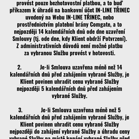
provést pouze bezhotovostní platbou, a to buď
příkazem k úhradě na bankovní účet IN-LINE TŘINEC
uvedený na Webu IN-LINE TŘINEC, nebo
prostřednictvím platební brány Comgate, a to
nejpozději 14 kalendářních dnů ode dne uzavření
Smlouvy (tj. ode dne, kdy Klient obdrží Potvrzení).
Z administrativních důvodů není možné platbu
za vybranou Službu provést v hotovosti.
2. Je-li Smlouva uzavřena méně než 14
kalendářních dnů před zahájením vybrané Služby, je
Klient povinen uhradit cenu vybrané Služby
nejpozději 5 kalendářních dnů před zahájením
vybrané Služby.
3. Je-li Smlouva uzavřena méně než 5
kalendářních dnů před zahájením vybrané Služby, je
Klient povinen uhradit cenu vybrané Služby
nejpozději do zahájení vybrané Služby a úhradu ceny
vybrané Služby na místě konání vybrané Služby před