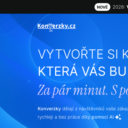
2026:
NOVÉ
VYTVOŘTE SI
KTERÁ VÁS B
Za pár minut. S
p
Konverzky
dělají z návštěvníků vaše záka
rychleji a bez práce díky
pomoci AI