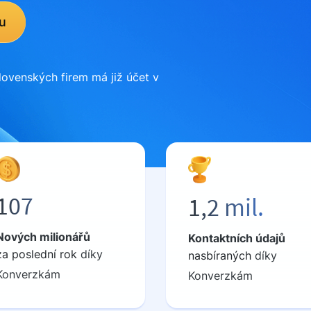
u
lovenských firem má již účet v
107
1,2 mil.
Nových milionářů
Kontaktních údajů
za
poslední rok
díky
nasbíraných
díky
Konverzkám
Konverzkám