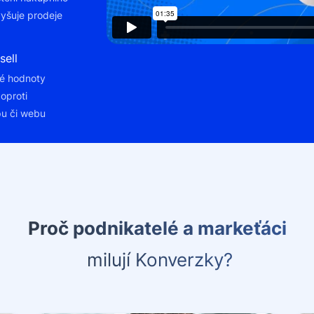
yšuje prodeje
sell
é hodnoty
oproti
pu či webu
Proč podnikatelé a markeťáci
milují Konverzky?