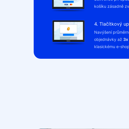
košíku zásadně zv
4. Tlačítkový up
Navýšení průměrn
objednávky až
3x
klasickému e-sho