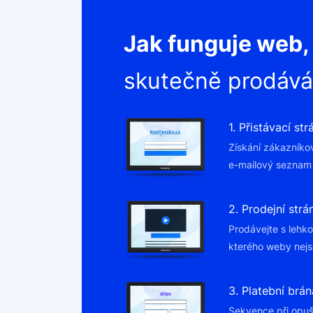
Jak funguje web
skutečně prodává
1. Přistávací st
Získání zákazníko
e-mailový seznam
2. Prodejní strá
Prodávejte s lehko
kterého weby nej
3. Platební brán
Sekvence při opuš