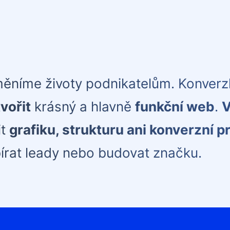
ěníme životy podnikatelům. Konverz
vořit
krásný a hlavně
funkční web
.
V
it
grafiku, strukturu ani konverzní pr
bírat leady nebo budovat značku.