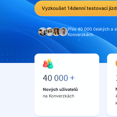
Vyzkoušet 14denní testovací jízd
Přes 40 000 českých a s
Konverzkách.
40 000 +
Nových uživatelů
na Konverzkách