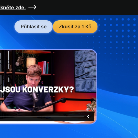
ikněte zde.
Přihlásit se
Zkusit za 1 Kč