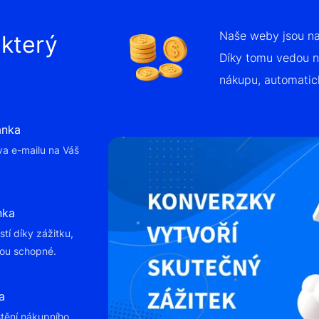
Naše weby jsou nav
,
který
Díky tomu vedou n
nákupu, automatic
ránka
va e-mailu na Váš
nka
stí díky zážitku,
sou schopné.
a
tění nákupního