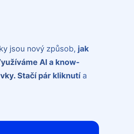
ky jsou nový způsob,
jak
yužíváme AI a know-
vky. Stačí pár kliknutí
a