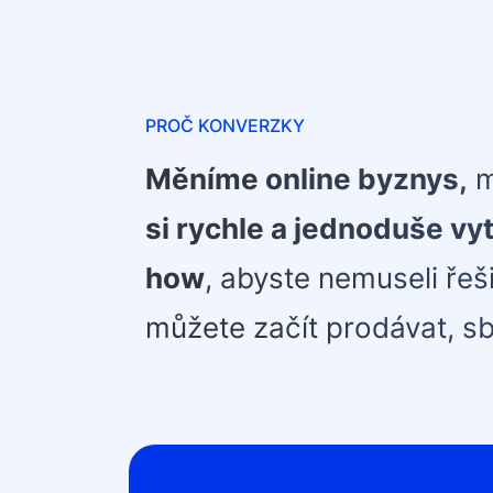
PROČ KONVERZKY
Měníme online byznys,
m
si rychle a jednoduše vyt
how
, abyste nemuseli řeš
můžete začít prodávat, s