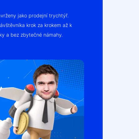
rženy jako prodejní trychtýř.
ávštěvníka krok za krokem až k
ky a bez zbytečné námahy.