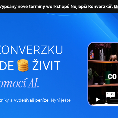
Vypsány nové termíny workshopů Nejlepší Konverzkář.
kl
 KONVERZKU
UDE
ŽIVIT
omocí AI.
zníky a
vydělávají peníze.
Nyní ještě