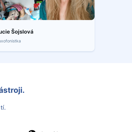
ucie Šojslová
axofonistka
stroji.
tí.