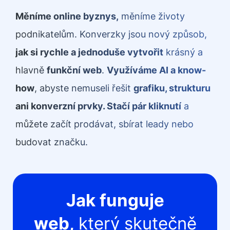
Měníme online byznys,
měníme životy
podnikatelům. Konverzky jsou nový způsob,
jak si rychle a jednoduše vytvořit
krásný a
hlavně
funkční web
.
Využíváme AI a know-
how
, abyste nemuseli řešit
grafiku, strukturu
ani konverzní prvky. Stačí pár kliknutí
a
můžete začít prodávat, sbírat leady nebo
budovat značku.
Jak funguje
web,
který skutečně