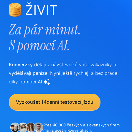
ŽIVIT
Za pár minut.
S
pomocí AI.
Konverzky
dělají z návštěvníků vaše zákazníky a
vydělávají peníze.
Nyní ještě rychleji a bez práce
díky
pomoci AI
Vyzkoušet 14denní testovací jízdu
Přes 40 000 českých a slovenských firem
má již účet v Konverzkách.