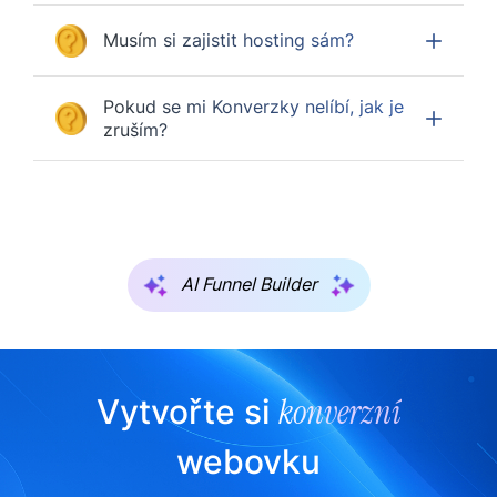
Musím si zajistit hosting sám?
Pokud se mi Konverzky nelíbí, jak je
zruším?
AI Funnel Builder
konverzní
Vytvořte si
webovku