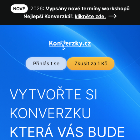
2026:
Vypsány nové termíny workshopů
NOVÉ
Nejlepší Konverzkář.
klikněte zde.
Přihlásit se
Zkusit za 1 Kč
VYTVOŘTE SI
KONVERZKU
KTERÁ VÁS BUDE