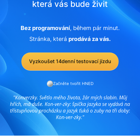
která vás bude živit
Bez programování
, během pár minut.
Stránka, která
prodává za vás.
Vyzkoušet 14denní testovací jízdu
Začněte tvořit HNED
"Konverzky. Světlo mého života, žár mých slabin. Můj
hřích, má duše. Kon-ver-zky: špička jazyka se vydává na
třístupňovou procházku a jazyk ťuká o zuby na tři doby:
Kon-ver-zky."