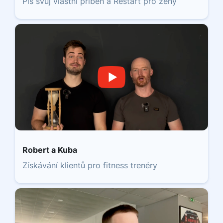
Piš svůj vlastní příběh a Restart pro ženy
Robert a Kuba
Získávání klientů pro fitness trenéry